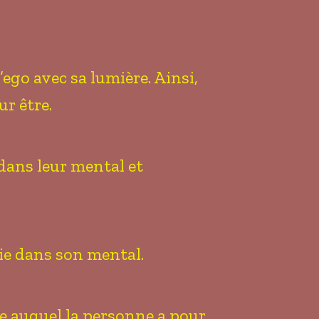
l’ego avec sa lumière. Ainsi,
r être.
dans leur mental et
gie dans son mental.
me auquel la personne a pour