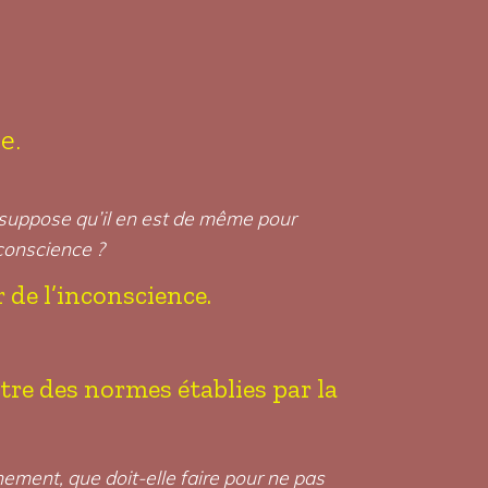
e.
e suppose qu’il en est de même pour
 conscience ?
 de l’inconscience.
ntre des normes établies par la
nement, que doit-elle faire pour ne pas