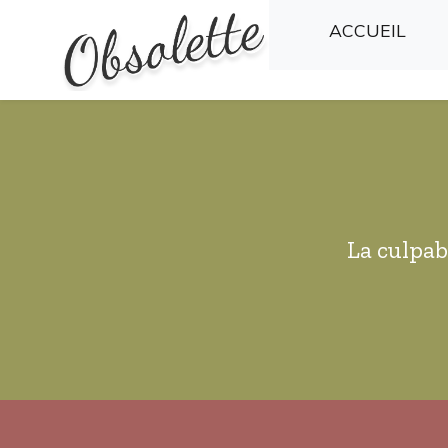
(CU
ACCUEIL
La culpab