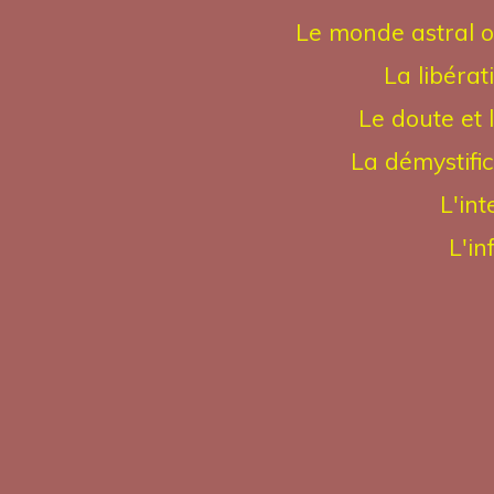
Le monde astral 
La libéra
Le doute et 
La démystific
L'in
L'in