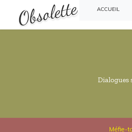
(CU
ACCUEIL
Dialogues 
Méfie-t