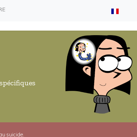
(CURRENT)
(CURRENT)
RE
spécifiques
au suicide.